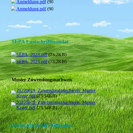
Anmeldung.pdf
(90.17KB)
Anmeldung.pdf
(90.17KB)
SEPA Lastschriftmandat
SEPA_2023.pdf
(73.2KB)
SEPA_2023.pdf
(73.2KB)
Muster Zuwendungsnachweis
20220619_Zuwendungsnachweis_Muster
Kopie.pdf
(25.54KB)
20220619_Zuwendungsnachweis_Muster
Kopie.pdf
(25.54KB)
Myxomatose bei Feldhasen