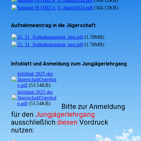
Satzung JS OHZ e. V.-Stand2024.pdf
(504.12KB)
Satzung JS OHZ e. V.-Stand2024.pdf
(504.12KB)
Aufnahmeantrag in die Jägerschaft
21_11_Aufnahmeantrag_neu.pdf
(1.78MB)
21_11_Aufnahmeantrag_neu.pdf
(1.78MB)
Infoblatt und Anmeldung zum Jungjägerlehrgang
Infoblatt 2025 der
JägerschaftOsterholz
e.pdf
(53.54KB)
Infoblatt 2025 der
JägerschaftOsterholz
e.pdf
(53.54KB)
Bitte zur Anmeldung
für den
Jungjägerlehrgang
ausschließlich
diesen
Vordruck
nutzen: