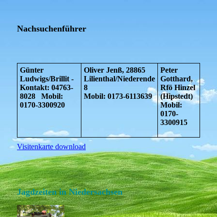
Nachsuchenführer
Günter
Oliver Jenß, 28865
Peter
Ludwigs/Brillit -
Lilienthal/Niederende
Gotthard,
Kontakt: 04763-
8
Rfö Hinzel
8028 Mobil:
Mobil: 0173-6113639
(Hipstedt)
0170-3300920
Mobil:
0170-
3300915
Visitenkarte download
Jagdzeiten in Niedersachsen