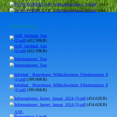
24_09_FORMULAR_Wilduntersuchung_V5.pdf
(184.49KB
24_09_FORMULAR_Wilduntersuchung_V5.pdf
(184.49KB
ASP Infoblätter
ASP_Infoblatt_Saisonarbeitskrfte_deutsch_2020
(2).pdf
(422.59KB)
ASP_Infoblatt_Saisonarbeitskrfte_deutsch_2020
(2).pdf
(422.59KB)
Informationen_Touristen_03_2024.pdf
(178.62KB)
Informationen_Touristen_03_2024.pdf
(178.62KB)
Infoblatt__Beprobung_Wildschweinen_Frherkennung_KSP
(1).pdf
(399.06KB)
Infoblatt__Beprobung_Wildschweinen_Frherkennung_KSP
(1).pdf
(399.06KB)
Informationen_Jaeger_Januar_2024 (3).pdf
(454.62KB)
Informationen_Jaeger_Januar_2024 (3).pdf
(454.62KB)
ASP-
Praevention_Gesellschaftsjagden_Januar_2024