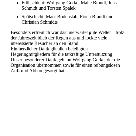
Frühschicht: Wolfgang Gerke, Malte Brandt, Jens
Schmidt und Torsten Spalek
Spätschicht: Marc Bodenstab, Fiona Brandt und
Christian Schmidts
Besonders erfreulich war das unerwartet gute Wetter – trotz
der Jahreszeit blieb der Regen aus und lockte viele
interessierte Besucher an den Stand.
Ein herzlicher Dank gilt allen beteiligten
Hegeringmitgliedern für die tatkräftige Unterstützung.
Unser besonderer Dank geht an Wolfgang Gerke, der die
Organisation übernommen sowie für einen reibungslosen
Auf- und Abbau gesorgt hat.
72F0EE3C-EF76-4A67-907E-4D37F4DD4D62-
COLLAGE