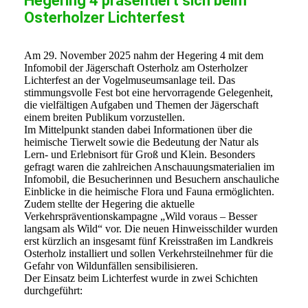
Hegering 4 präsentiert sich beim
Osterholzer Lichterfest
Am 29. November 2025 nahm der Hegering 4 mit dem
Infomobil der Jägerschaft Osterholz am Osterholzer
Lichterfest an der Vogelmuseumsanlage teil. Das
stimmungsvolle Fest bot eine hervorragende Gelegenheit,
die vielfältigen Aufgaben und Themen der Jägerschaft
einem breiten Publikum vorzustellen.
Im Mittelpunkt standen dabei Informationen über die
heimische Tierwelt sowie die Bedeutung der Natur als
Lern- und Erlebnisort für Groß und Klein. Besonders
gefragt waren die zahlreichen Anschauungsmaterialien im
Infomobil, die Besucherinnen und Besuchern anschauliche
Einblicke in die heimische Flora und Fauna ermöglichten.
Zudem stellte der Hegering die aktuelle
Verkehrspräventionskampagne „Wild voraus – Besser
langsam als Wild“ vor. Die neuen Hinweisschilder wurden
erst kürzlich an insgesamt fünf Kreisstraßen im Landkreis
Osterholz installiert und sollen Verkehrsteilnehmer für die
Gefahr von Wildunfällen sensibilisieren.
Der Einsatz beim Lichterfest wurde in zwei Schichten
durchgeführt: