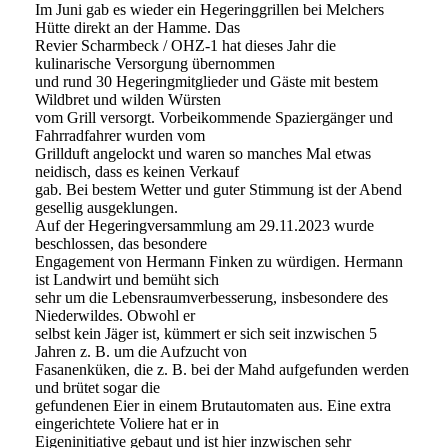
Im Juni gab es wieder ein Hegeringgrillen bei Melchers
Hütte direkt an der Hamme. Das
Revier Scharmbeck / OHZ-1 hat dieses Jahr die
kulinarische Versorgung übernommen
und rund 30 Hegeringmitglieder und Gäste mit bestem
Wildbret und wilden Würsten
vom Grill versorgt. Vorbeikommende Spaziergänger und
Fahrradfahrer wurden vom
Grillduft angelockt und waren so manches Mal etwas
neidisch, dass es keinen Verkauf
gab. Bei bestem Wetter und guter Stimmung ist der Abend
gesellig ausgeklungen.
Auf der Hegeringversammlung am 29.11.2023 wurde
beschlossen, das besondere
Engagement von Hermann Finken zu würdigen. Hermann
ist Landwirt und bemüht sich
sehr um die Lebensraumverbesserung, insbesondere des
Niederwildes. Obwohl er
selbst kein Jäger ist, kümmert er sich seit inzwischen 5
Jahren z. B. um die Aufzucht von
Fasanenküken, die z. B. bei der Mahd aufgefunden werden
und brütet sogar die
gefundenen Eier in einem Brutautomaten aus. Eine extra
eingerichtete Voliere hat er in
Eigeninitiative gebaut und ist hier inzwischen sehr