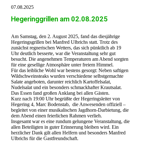
07.08.2025
Hegeringgrillen am 02.08.2025
Am Samstag, den 2. August 2025, fand das diesjährige
Hegeringsgrillen bei Manfred Ulbrichs statt. Trotz des
zunächst regnerischen Wetters, das sich pünktlich ab 19
Uhr deutlich besserte, war die Veranstaltung sehr gut
besucht. Die angenehmen Temperaturen am Abend sorgten
für eine gesellige Atmosphäre unter freiem Himmel.
Für das leibliche Wohl war bestens gesorgt: Neben saftigen
Wildschweinsteaks wurden verschiedene selbstgemachte
Salate angeboten, darunter reichlich Kartoffelsalat,
Nudelsalat und ein besonders schmackhafter Krautsalat.
Das Essen fand großen Anklang bei allen Gästen.
Kurz nach 19:00 Uhr begrüßte der Hegeringsleiter von
Hegering 4, Marc Bodenstab, die Anwesenden offiziell –
begleitet von einer musikalischen Jagdhorn-Darbietung, die
dem Abend einen feierlichen Rahmen verlieh.
Insgesamt war es eine rundum gelungene Veranstaltung, die
allen Beteiligten in guter Erinnerung bleiben wird. Ein
herzlicher Dank gilt allen Helfern und besonders Manfred
Ulbrichs für die Gastfreundschaft.