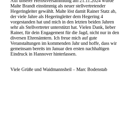
Auf unserer Herbstversammlung am 21.11.2024 wurde
Malte Brandt einstimmig als neuer stellvertretender
Hegeringleiter gewählt. Malte löst damit Rainer Statz ab,
der viele Jahre als Hegeringleiter dem Hegering 4
vorgestanden hat und mich in den letzten beiden Jahren
sehr als Stellvertreter unterstützt hat. Vielen Dank, lieber
Rainer, für dein Engagement für die Jagd, nicht nur in den
diversen Ehrenämtern. Ich freue mich auf gute
Veranstaltungen im kommenden Jahr und hoffe, dass wir
gemeinsam bereits im Januar den ersten nachhaltigen
Eindruck in Hannover hinterlassen.
Viele Grüße und Waidmannsheil – Marc Bodenstab
20240622_104848_s