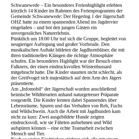
Schwanewede – Ein besonderes Ferienhighlight erlebten
kürzlich 14 Kinder im Rahmen des Ferienprogramms der
Gemeinde Schwanewede: Der Hegering 1 der Jägerschaft
OHZ hatte zu einem spannenden Abend ins Jagdrevier
eingeladen – und bot den jungen Gästen ein
unvergessliches Naturerlebnis.
Pünktlich um 18:00 Uhr traf sich die Gruppe, begleitet von
neugieriger Aufregung und großer Vorfreude. Den
musikalischen Auftakt bildeten die Jagdhornbläser, die mit
ihren traditionellen Klängen die richtige Atmosphäre
schufen. Ein besonderes Highlight war der Besuch eines
Falkners, der einen eindrucksvollen Wüstenbussard
mitgebracht hatte. Die Kinder staunten nicht schlecht, als
der Greifvogel sich majestätisch auf dem Arm des Jägers
präsentierte.
Am „Infomobil“ der Jägerschaft wurden anschließend
heimische Wildtierarten anhand naturgetreuer Präparate
vorgestellt. Die Kinder lernten dabei Spannendes über
Lebensräume, Spuren und das Verhalten von Reh, Fuchs
und Wildschwein. Auch die Arbeit mit Jagdhunden kam
nicht zu kurz: Zwei ausgebildete Hunde zeigten
eindrucksvoll, wie sie Fährten aufnehmen und Wild
aufspüren können – eine echte Teamarbeit zwischen
Mensch und Tier.