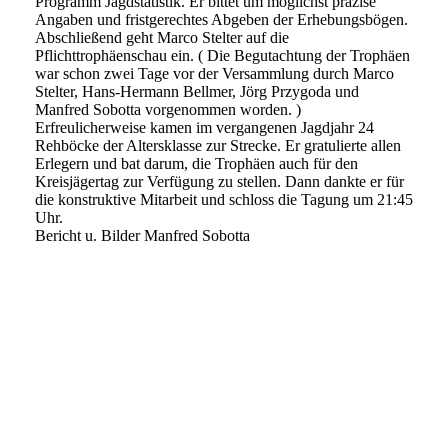
Programm Jagdstatistik. Er bittet um möglichst präzise
Angaben und fristgerechtes Abgeben der Erhebungsbögen.
Abschließend geht Marco Stelter auf die
Pflichttrophäenschau ein. ( Die Begutachtung der Trophäen
war schon zwei Tage vor der Versammlung durch Marco
Stelter, Hans-Hermann Bellmer, Jörg Przygoda und
Manfred Sobotta vorgenommen worden. )
Erfreulicherweise kamen im vergangenen Jagdjahr 24
Rehböcke der Altersklasse zur Strecke. Er gratulierte allen
Erlegern und bat darum, die Trophäen auch für den
Kreisjägertag zur Verfügung zu stellen. Dann dankte er für
die konstruktive Mitarbeit und schloss die Tagung um 21:45
Uhr.
Bericht u. Bilder Manfred Sobotta
BILD 7
BILD 6
BILD 5
BILD 4