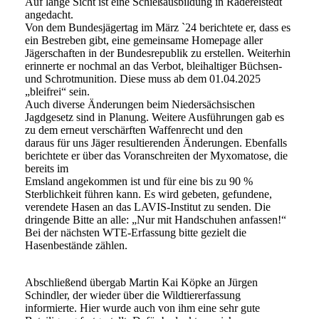
Auf lange Sicht ist eine Schießausbildung in Radereistedt
angedacht.
Von dem Bundesjägertag im März `24 berichtete er, dass es
ein Bestreben gibt, eine gemeinsame Homepage aller
Jägerschaften in der Bundesrepublik zu erstellen. Weiterhin
erinnerte er nochmal an das Verbot, bleihaltiger Büchsen-
und Schrotmunition. Diese muss ab dem 01.04.2025
„bleifrei“ sein.
Auch diverse Änderungen beim Niedersächsischen
Jagdgesetz sind in Planung. Weitere Ausführungen gab es
zu dem erneut verschärften Waffenrecht und den
daraus für uns Jäger resultierenden Änderungen. Ebenfalls
berichtete er über das Voranschreiten der Myxomatose, die
bereits im
Emsland angekommen ist und für eine bis zu 90 %
Sterblichkeit führen kann. Es wird gebeten, gefundene,
verendete Hasen an das LAVIS-Institut zu senden. Die
dringende Bitte an alle: „Nur mit Handschuhen anfassen!“
Bei der nächsten WTE-Erfassung bitte gezielt die
Hasenbestände zählen.
Abschließend übergab Martin Kai Köpke an Jürgen
Schindler, der wieder über die Wildtiererfassung
informierte. Hier wurde auch von ihm eine sehr gute