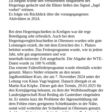
Zu Beginn wurde den verstorbenen Mitgliedern des
Hegerings gedacht und die Bläser ließen das Signal „Jagd
vorbei“ ertönen.
Es folgte ein Rückblick über die vorangegangenen
Aktivitäten in 2024.
Bei dem Hegeringschießen in Kreligen war die rege
Beteiligung sehr erfreulich. Auch bei dem
Hegeringvergleichsschießen in Ohrensen wurden sehr gute
Leistungen erzielt, die mit dem Erreichen des 1. Platzes
belohnt wurden. Das Ferienprogramm wurde, wie in jedem
Jahr, sehr gut angenommen und war
innerhalb kürzester Zeit ausgebucht. Die Abgabe der WTE-
Daten wurde zu 100 % erfüllt.
Das erneute Fallenförderprogramm wurde ebenfalls wieder
genutzt. Marco Stelter erinnerte an den neuen
Jagdhornbläser-Kurs, der am 7. November 2024 unter der
Leitung von Klaus Vagt beginnt. Danach übergab er an
Martin Kai Köpke. Dieser gab den Termin, 29.03.2025 für
den Kreisjägertag bekannt, zu dem der Wolfsbeauftragte der
Landesjägerschaft Roul Reding als Gastredner eingeladen
ist. Er umriss kurz die Probleme der Jägerausbildung mit
dem Fehlen eines geeigneten Schießstandes in der Nähe,
somit wird weiterhin der Schießstand in Ohrensen genutzt.