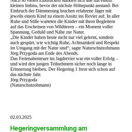
Nach so vielen Eindrücken stärkten sich alle mit einem
kleinen Imbiss, bevor der nächste Höhepunkt anstand: Bei
Einbruch der Dämmerung brachen erfahrene Jäger mit
jeweils einem Kind zu einem Ansitz ins Revier auf. In aller
Ruhe und Stille warteten die Kinder mit ihren Begleitern
auf das Erscheinen von Wildtieren – ein Moment voller
Spannung, Geduld und Nähe zur Natur.
„Die Kinder haben heute nicht nur viel gelernt, sondern
auch gespürt, wie wichtig Ruhe, Achtsamkeit und Respekt
im Umgang mit der Natur sind“, sagte Naturschutzobmann
Jörg Przygoda am Ende des Abends.
Das Ferienabenteuer im Jagdrevier war ein voller Erfolg –
und wird den jungen Teilnehmern sicher noch lange in
Erinnerung bleiben. Der Hegering 1 freut sich schon auf
das nächste Jahr.
Jörg Przygoda
(Naturschutzobmann)
image003
02.03.2025
Hegeringversammlung am