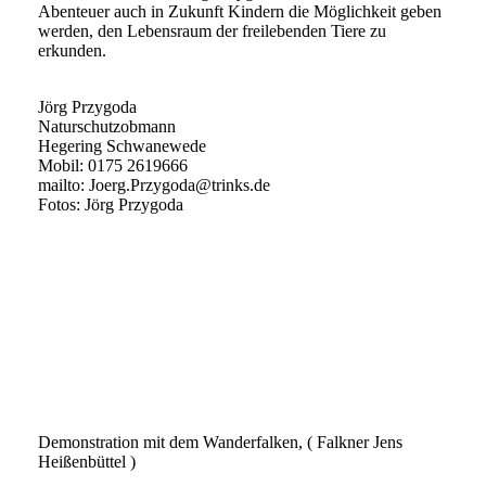
Abenteuer auch in Zukunft Kindern die Möglichkeit geben
werden, den Lebensraum der freilebenden Tiere zu
erkunden.
Jörg Przygoda
Naturschutzobmann
Hegering Schwanewede
Mobil: 0175 2619666
mailto: Joerg.Przygoda@trinks.de
Fotos: Jörg Przygoda
IMG_0968
IMG_0971
IMG_0974
IMG_0975
IMG_0982
Demonstration mit dem Wanderfalken, ( Falkner Jens
Heißenbüttel )