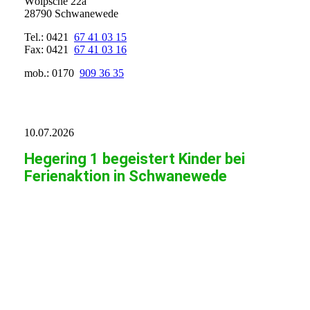
Wölpsche 22a
28790 Schwanewede
Tel.: 0421
67 41 03 15
Fax: 0421
67 41 03 16
mob.: 0170
909 36 35
10.07.2026
Hegering 1 begeistert Kinder bei
Ferienaktion in Schwanewede
20260710161749_00001
20260710161749_00002
20260710161749_00003
20260710161749_00004