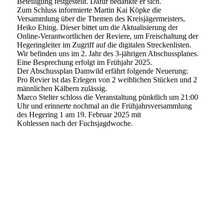
Beteiligung festgestellt. Dafür bedankte er sich.
Zum Schluss informierte Martin Kai Köpke die
Versammlung über die Themen des Kreisjägermeisters,
Heiko Ehing. Dieser bittet um die Aktualisierung der
Online-Verantwortlichen der Reviere, um Freischaltung der
Hegeringleiter im Zugriff auf die digitalen Streckenlisten.
Wir befinden uns im 2. Jahr des 3-jährigen Abschussplanes.
Eine Besprechung erfolgt im Frühjahr 2025.
Der Abschussplan Damwild erfährt folgende Neuerung:
Pro Revier ist das Erlegen von 2 weiblichen Stücken und 2
männlichen Kälbern zulässig.
Marco Stelter schloss die Veranstaltung pünktlich um 21:00
Uhr und erinnerte nochmal an die Frühjahrsversammlung
des Hegering 1 am 19. Februar 2025 mit
Kohlessen nach der Fuchsjagdwoche.
IMG-20241111-WA0003
IMG-20241111-WA0004
IMG-20241111-WA0002