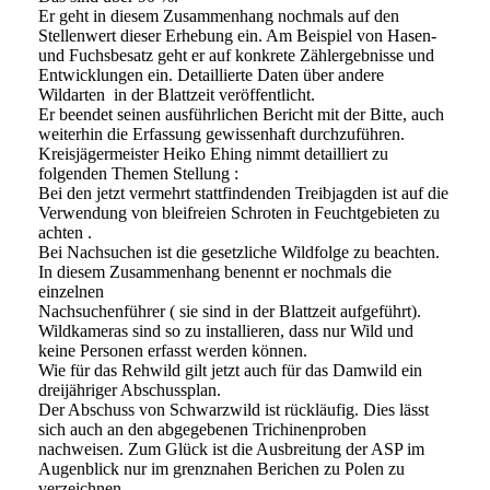
Er geht in diesem Zusammenhang nochmals auf den
Stellenwert dieser Erhebung ein. Am Beispiel von Hasen-
und Fuchsbesatz geht er auf konkrete Zählergebnisse und
Entwicklungen ein. Detaillierte Daten über andere
Wildarten in der Blattzeit veröffentlicht.
Er beendet seinen ausführlichen Bericht mit der Bitte, auch
weiterhin die Erfassung gewissenhaft durchzuführen.
Kreisjägermeister Heiko Ehing nimmt detailliert zu
folgenden Themen Stellung :
Bei den jetzt vermehrt stattfindenden Treibjagden ist auf die
Verwendung von bleifreien Schroten in Feuchtgebieten zu
achten .
Bei Nachsuchen ist die gesetzliche Wildfolge zu beachten.
In diesem Zusammenhang benennt er nochmals die
einzelnen
Nachsuchenführer ( sie sind in der Blattzeit aufgeführt).
Wildkameras sind so zu installieren, dass nur Wild und
keine Personen erfasst werden können.
Wie für das Rehwild gilt jetzt auch für das Damwild ein
dreijähriger Abschussplan.
Der Abschuss von Schwarzwild ist rückläufig. Dies lässt
sich auch an den abgegebenen Trichinenproben
nachweisen. Zum Glück ist die Ausbreitung der ASP im
Augenblick nur im grenznahen Berichen zu Polen zu
verzeichnen.