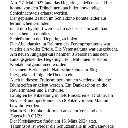
Am 27. Mai 2023 fand das Hegeringschießen statt. Hier
konnte von den Teilnehmern auch der notwendige
Schießnachweis erlangt werden.
Der geplante Besuch im Schießkino konnte leider aus
terminlichen Gründen
nicht durchgeführt werden. Im nächsten Jahr will man
versuchen ein mobiles
Schießkino in den Hegering zu holen.
Der Abendansitz im Rahmen des Ferienprogramms war
wieder ein voller Erfolg. Die Veranstaltung war ausgebucht.
Am neuen Jungjägerkurs nehmen 3 Personen aus dem
Einzugsgebiet des Hegering 1 teil. Mit ihnen ist schon
Kontakt aufgenommen worden.
In seinem Bericht geht Naturschutzobmann Jörg
Przygoda auf folgendeThemen ein:
Auch in diesem Frühsommer konnten wieder zahlreiche
Blühstreifen angelegt werden. Ein Dankeschön an die
Revierinhaber und Landwirte.
Erfolgreiche Kitzrettung mittels Einsatz einer Drohne. Im
Revier Brundoprf konnten so 8 Kitze vor dem Mähtod
bewahrt werden.
Martin Kai Köpke informiert aus dem Vorstand der
Jägerschaft OHZ:
Der Kreisjägertag findet am 16. März 2024 statt.
Tagungsort ist wieder die Schützenhalle in Schwanewede