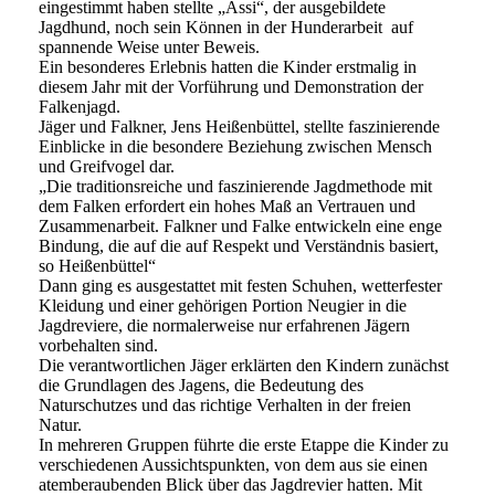
eingestimmt haben stellte „Assi“, der ausgebildete
Jagdhund, noch sein Können in der Hunderarbeit auf
spannende Weise unter Beweis.
Ein besonderes Erlebnis hatten die Kinder erstmalig in
diesem Jahr mit der Vorführung und Demonstration der
Falkenjagd.
Jäger und Falkner, Jens Heißenbüttel, stellte faszinierende
Einblicke in die besondere Beziehung zwischen Mensch
und Greifvogel dar.
„Die traditionsreiche und faszinierende Jagdmethode mit
dem Falken erfordert ein hohes Maß an Vertrauen und
Zusammenarbeit. Falkner und Falke entwickeln eine enge
Bindung, die auf die auf Respekt und Verständnis basiert,
so Heißenbüttel“
Dann ging es ausgestattet mit festen Schuhen, wetterfester
Kleidung und einer gehörigen Portion Neugier in die
Jagdreviere, die normalerweise nur erfahrenen Jägern
vorbehalten sind.
Die verantwortlichen Jäger erklärten den Kindern zunächst
die Grundlagen des Jagens, die Bedeutung des
Naturschutzes und das richtige Verhalten in der freien
Natur.
In mehreren Gruppen führte die erste Etappe die Kinder zu
verschiedenen Aussichtspunkten, von dem aus sie einen
atemberaubenden Blick über das Jagdrevier hatten. Mit