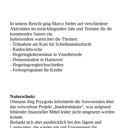
Bild3
In seinem Bericht ging Marco Stelter auf verschiedene
Aktivitäten im zurückliegenden Jahr und Termine für die
kommenden Saison ein.
Insbesondere waren hier die Themen:
- Teilnahme am Kurs für Schießstandaufsicht
- Raubwildwoche
- Hegeringleiterseminar in Visselhövede
- Demonstration in Hannover
- Hegeringvergleichsschießen
- Ferienprogramm für Kinder
Bild4
Naturschutz:
Obmann Jörg Przygoda informierte die Anwesenden über
das verworfene Projekt „Insektenhäuser“, was aufgrund
fehlender finanzieller Mittel leider nicht umgesetzt werden
konnte.
Bedankt sich aber ausdrücklich bei den Jägern und
Landwirten, die wieder mit viel Engagement die