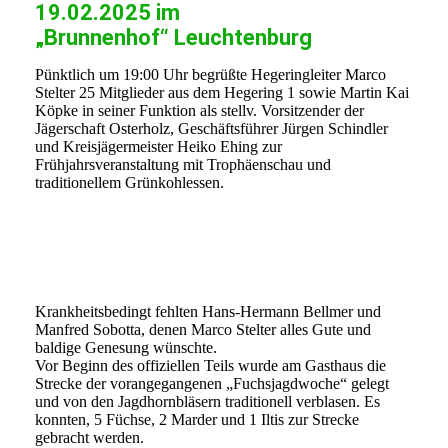
19.02.2025 im
„Brunnenhof“ Leuchtenburg
Pünktlich um 19:00 Uhr begrüßte Hegeringleiter Marco
Stelter 25 Mitglieder aus dem Hegering 1 sowie Martin Kai
Köpke in seiner Funktion als stellv. Vorsitzender der
Jägerschaft Osterholz, Geschäftsführer Jürgen Schindler
und Kreisjägermeister Heiko Ehing zur
Frühjahrsveranstaltung mit Trophäenschau und
traditionellem Grünkohlessen.
Bild1
Bild2
Krankheitsbedingt fehlten Hans-Hermann Bellmer und
Manfred Sobotta, denen Marco Stelter alles Gute und
baldige Genesung wünschte.
Vor Beginn des offiziellen Teils wurde am Gasthaus die
Strecke der vorangegangenen „Fuchsjagdwoche“ gelegt
und von den Jagdhornbläsern traditionell verblasen. Es
konnten, 5 Füchse, 2 Marder und 1 Iltis zur Strecke
gebracht werden.